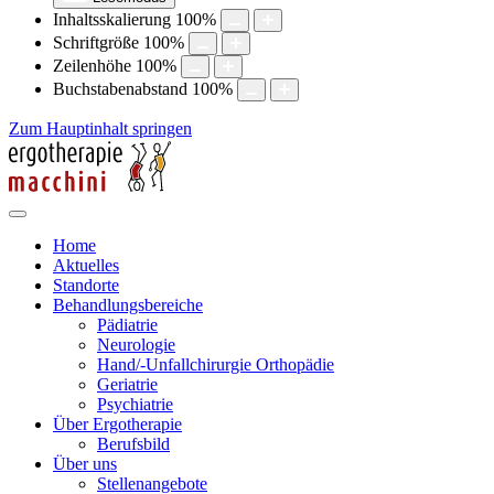
Inhaltsskalierung
100
%
Schriftgröße
100
%
Zeilenhöhe
100
%
Buchstabenabstand
100
%
Zum Hauptinhalt springen
Home
Aktuelles
Standorte
Behandlungsbereiche
Pädiatrie
Neurologie
Hand/-Unfallchirurgie Orthopädie
Geriatrie
Psychiatrie
Über Ergotherapie
Berufsbild
Über uns
Stellenangebote