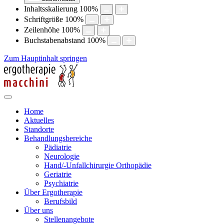
Inhaltsskalierung
100
%
Schriftgröße
100
%
Zeilenhöhe
100
%
Buchstabenabstand
100
%
Zum Hauptinhalt springen
Home
Aktuelles
Standorte
Behandlungsbereiche
Pädiatrie
Neurologie
Hand/-Unfallchirurgie Orthopädie
Geriatrie
Psychiatrie
Über Ergotherapie
Berufsbild
Über uns
Stellenangebote