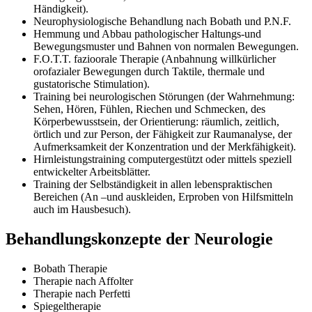
Händigkeit).
Neurophysiologische Behandlung nach Bobath und P.N.F.
Hemmung und Abbau pathologischer Haltungs-und
Bewegungsmuster und Bahnen von normalen Bewegungen.
F.O.T.T. fazioorale Therapie (Anbahnung willkürlicher
orofazialer Bewegungen durch Taktile, thermale und
gustatorische Stimulation).
Training bei neurologischen Störungen (der Wahrnehmung:
Sehen, Hören, Fühlen, Riechen und Schmecken, des
Körperbewusstsein, der Orientierung: räumlich, zeitlich,
örtlich und zur Person, der Fähigkeit zur Raumanalyse, der
Aufmerksamkeit der Konzentration und der Merkfähigkeit).
Hirnleistungstraining computergestützt oder mittels speziell
entwickelter Arbeitsblätter.
Training der Selbständigkeit in allen lebenspraktischen
Bereichen (An –und auskleiden, Erproben von Hilfsmitteln
auch im Hausbesuch).
Behandlungskonzepte der Neurologie
Bobath Therapie
Therapie nach Affolter
Therapie nach Perfetti
Spiegeltherapie